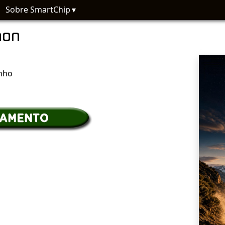
Sobre SmartChip
hon
nho