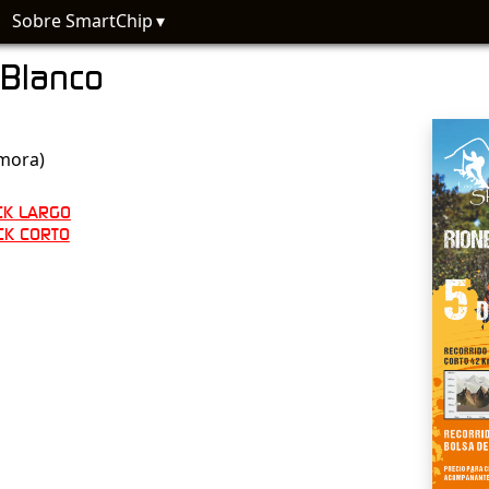
Sobre SmartChip
 Blanco
mora)
CK LARGO
CK CORTO