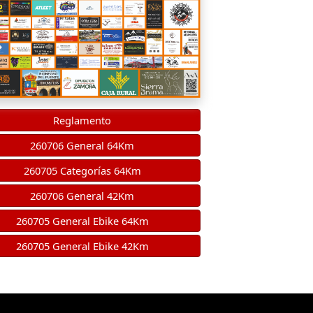
Reglamento
260706 General 64Km
260705 Categorías 64Km
260706 General 42Km
260705 General Ebike 64Km
260705 General Ebike 42Km