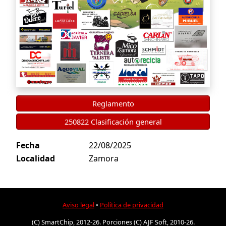
Reglamento
250822 Clasificación general
Fecha
22/08/2025
Localidad
Zamora
Aviso legal
•
Política de privacidad
(C) SmartChip, 2012-26. Porciones (C) AJF Soft, 2010-26.